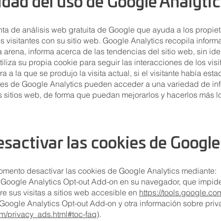
lidad del uso de Google Analyti
ta de análisis web gratuita de Google que ayuda a los propieta
visitantes con su sitio web. Google Analytics recopila informa
a arena, informa acerca de las tendencias del sitio web, sin ident
iliza su propia cookie para seguir las interacciones de los visit
 a la que se produjo la visita actual, si el visitante había estad
entes de Google Analytics pueden acceder a una variedad de i
us sitios web, de forma que puedan mejorarlos y hacerlos más l
activar las cookies de Google
omento desactivar las cookies de Google Analytics mediante:
a Google Analytics Opt-out Add-on en su navegador, que impide
e sus visitas a sitios web accesible en
https://tools.google.c
 Google Analytics Opt-out Add-on y otra información sobre pr
m/privacy_ads.html#toc-faq
).