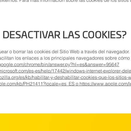
s externos. Para más información sobre las cookies de los siti
DESACTIVAR LAS COOKIES?
quear o borrar las cookies del Sitio Web a través del navegador
facilitan los enlaces a los principales navegadores sobre cómo
t.google.com/chrome/bin/answer.py?hl=es&answer=95647
.microsoft.com/es-es/help/17442/windows-internet-explorer-de
ozilla.org/es/kb/habilitar-y-deshabilitar-cookies-que-los-sitios-
pple.com/kb/PH21411?locale=es_ES o https://www.apple.com/le