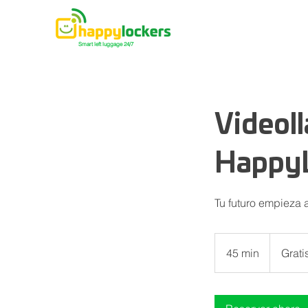
Smart left luggage 24/7
Videoll
Happy
Tu futuro empieza 
Gratis
45 min
4
Grati
5
m