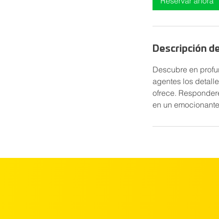
Reservar ahora
i
n
Descripción de
Descubre en profu
agentes los detall
ofrece. Responder
en un emocionante 